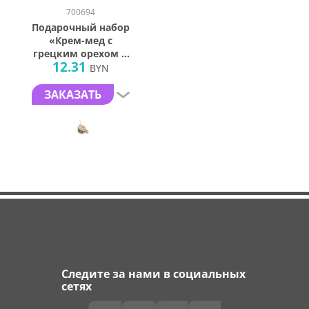
700694
Подарочный набор
«Крем-мед с
грецким орехом в
12.31
домике»
BYN
ЗАКАЗАТЬ
Следите за нами в социальных
сетях