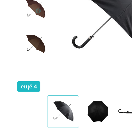
ещё
4
скрыть