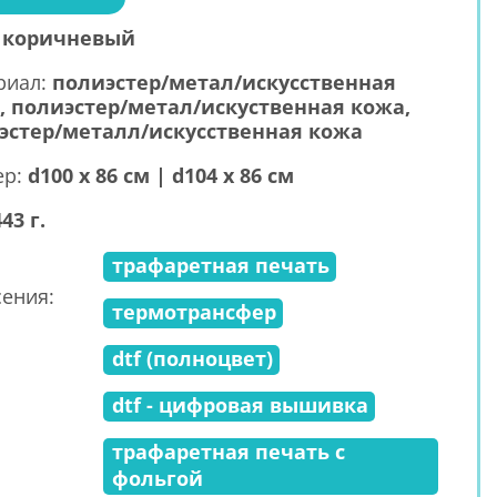
:
коричневый
риал:
полиэстер/метал/искусственная
, полиэстер/метал/искуственная кожа,
эстер/металл/искусственная кожа
ер:
d100 х 86 см | d104 х 86 см
443 г.
трафаретная печать
ения:
термотрансфер
dtf (полноцвет)
dtf - цифровая вышивка
трафаретная печать с
фольгой