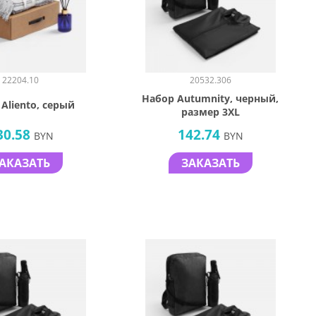
22204.10
20532.306
Набор Autumnity, черный,
Aliento, серый
размер 3XL
30.58
142.74
BYN
BYN
АКАЗАТЬ
ЗАКАЗАТЬ