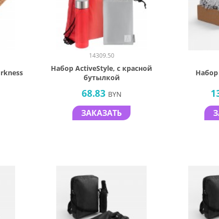
14309.50
Набор ActiveStyle, с красной
rkness
Набор 
бутылкой
68.83
1
BYN
ЗАКАЗАТЬ
З