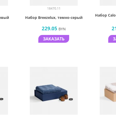
18470.11
Набор Calo
жевый
Набор Breezelux, темно-серый
229.05
2
BYN
ЗАКАЗАТЬ
З