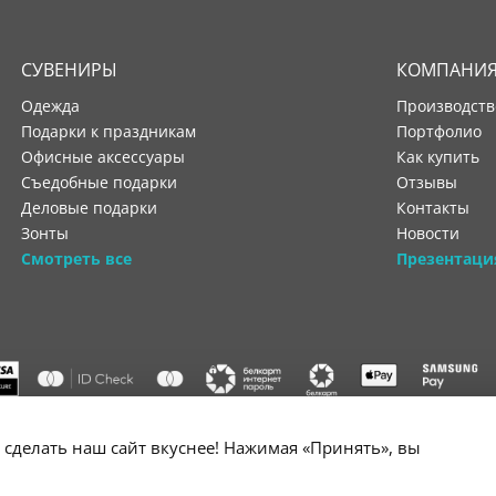
СУВЕНИРЫ
КОМПАНИ
Одежда
производст
Подарки к праздникам
портфолио
Офисные аксессуары
как купить
Съедобные подарки
отзывы
Деловые подарки
контакты
Зонты
новости
Смотреть все
Презентаци
"ООО "Лигатура", УНП 193602931, Республика Беларусь, 220004,
сделать наш сайт вкуснее! Нажимая «Принять», вы
мураторская, 4Б, цокольный этаж, помещение 3. Р/с BY34 ALFA 3012 2B24
государственной регистрации №193602931 выдано Минским горисполко