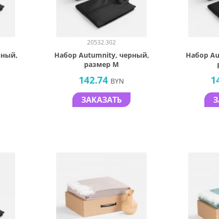
20532.302
рный,
Набор Autumnity, черный,
Набор Au
размер M
142.74
1
BYN
ЗАКАЗАТЬ
З