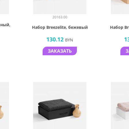
20163.00
рный,
Набор Breezelite, бежевый
Набор Br
130.12
1
BYN
ЗАКАЗАТЬ
З