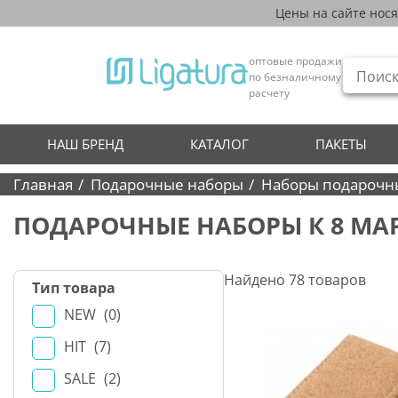
Цены на сайте нос
оптовые продажи
по безналичному
расчету
НАШ БРЕНД
КАТАЛОГ
ПАКЕТЫ
Главная
Подарочные наборы
Наборы подарочн
ПОДАРОЧНЫЕ НАБОРЫ К 8 МА
Найдено
78
товаров
Тип товара
NEW
0
HIT
7
SALE
2