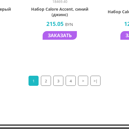
18469.40
серый
Набор Calore Accent, синий
Набор Cal
(джинс)
215.05
1
BYN
ЗАКАЗАТЬ
З
1
2
3
4
>
>|