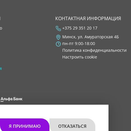
Я
КОНТАКТНАЯ ИНФОРМАЦИЯ
во
+375 29 351 20 17
Минск, ул. Амураторская 4Б
пн-пт 9:00-18:00
Политика конфиденциальности
Настроить cookie
я
 8200 1027 0000"
мом 30.11.2021 г.
Я ПРИНИМАЮ
ОТКАЗАТЬСЯ