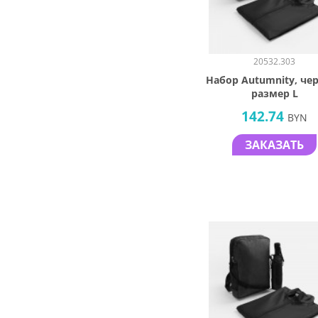
20532.303
Набор Autumnity, че
размер L
142.74
BYN
ЗАКАЗАТЬ