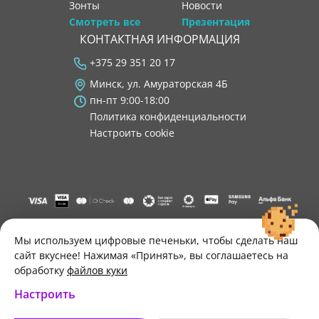
Зонты
новости
Смотреть все
Презентация
КОНТАКТНАЯ ИНФОРМАЦИЯ
+375 29 351 20 17
Минск, ул. Амураторская 4Б
пн-пт 9:00-18:00
Политика конфиденциальности
Настроить cookie
"ООО "Лигатура", УНП 193602931, Республика Беларусь, 220004,
г. Минск, ул. Амураторская, 4Б, цокольный этаж, помещение 3.
Мы используем цифровые печеньки, чтобы сделать наш
Р/с BY34 ALFA 3012 2B24 8200 1027 0000"
сайт вкуснее! Нажимая «Принять», вы соглашаетесь на
Свидетельство о государственной регистрации №193602931
обработку
файлов куки
выдано Минским горисполкомом 30.11.2021 г.
Настроить