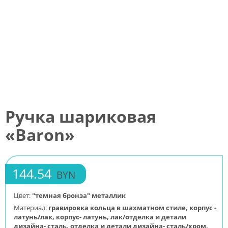
Ручка шариковая
«Baron»
144.54
BYN
Цвет:
"темная бронза" металлик
Материал:
гравировка кольца в шахматном стиле, корпус -
латунь/лак, корпус- латунь, лак/отделка и детали
дизайна- сталь, отделка и детали дизайна- сталь/хром,