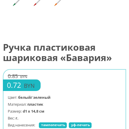
Ручка пластиковая
шариковая «Бавария»
0.85
BYN
0.72
BYN
Цвет:
белый/ зеленый
Материал:
пластик
Размер:
d1 х 14,8 см
Вес:
г.
Вид нанесения:
тампопечать
уф-печать