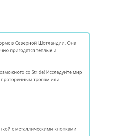
ормс в Северной Шотландии. Она
очно пригодятся теплые и
можного со Stride! Исследуйте мир
о проторенным тропам или
анкой с металлическими кнопками