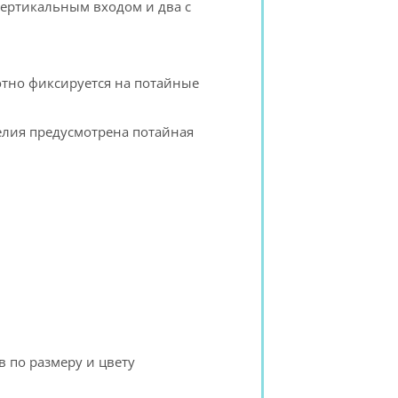
вертикальным входом и два с
отно фиксируется на потайные
елия предусмотрена потайная
 по размеру и цвету