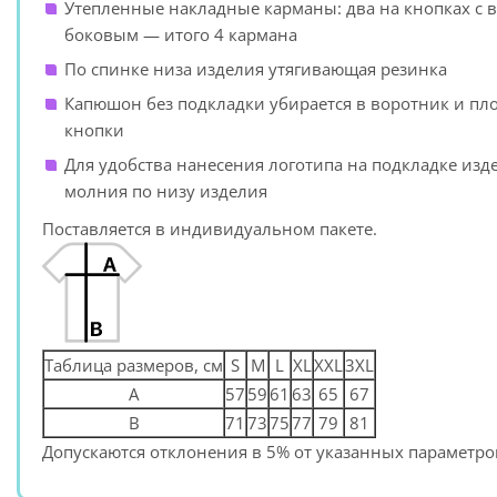
Утепленные накладные карманы: два на кнопках с 
боковым — итого 4 кармана
По спинке низа изделия утягивающая резинка
Капюшон без подкладки убирается в воротник и пл
кнопки
Для удобства нанесения логотипа на подкладке изд
молния по низу изделия
Поставляется в индивидуальном пакете.
Таблица размеров, см
S
M
L
XL
XXL
3XL
A
57
59
61
63
65
67
B
71
73
75
77
79
81
Допускаются отклонения в 5% от указанных параметров