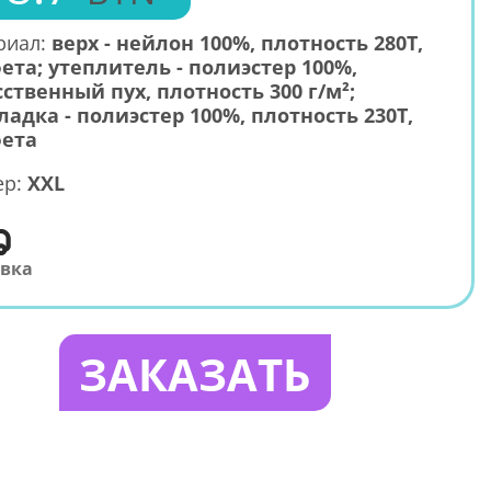
риал:
верх - нейлон 100%, плотность 280T,
ета; утеплитель - полиэстер 100%,
сственный пух, плотность 300 г/м²;
ладка - полиэстер 100%, плотность 230T,
ета
ер:
XXL
авка
ЗАКАЗАТЬ