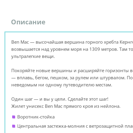
Описание
Ben Mac — высочайшая вершина горного хребта Кернг
возвышается над уровнем моря на 1309 метров. Там т
ультралегкие вещи.
Покоряйте новые вершины и расширяйте горизонты воз
— вплавь, бегом, пешком, за рулем или штурвалом. П
неведомым ни одному путеводителю местам.
Один шаг — и вы у цели. Сделайте этот шаг!
Жилет унисекс Ben Mac прямого кроя из нейлона.
Воротник-стойка
Центральная застежка-молния с ветрозащитной пл