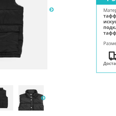
Мате
тафф
иску
подк
тафф
Разм
Дост