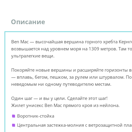
Описание
Ben Mac — высочайшая вершина горного хребта Кернг
возвышается над уровнем моря на 1309 метров. Там т
ультралегкие вещи.
Покоряйте новые вершины и расширяйте горизонты воз
— вплавь, бегом, пешком, за рулем или штурвалом. П
неведомым ни одному путеводителю местам.
Один шаг — и вы у цели. Сделайте этот шаг!
Жилет унисекс Ben Mac прямого кроя из нейлона.
Воротник-стойка
Центральная застежка-молния с ветрозащитной пл