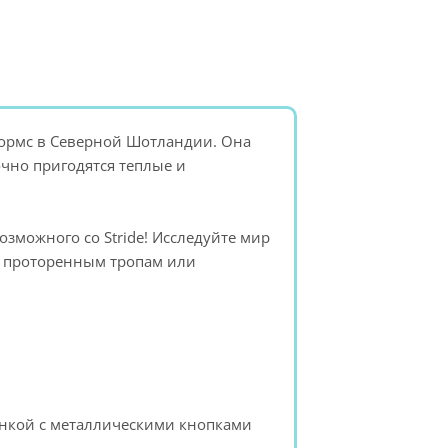
ормс в Северной Шотландии. Она
очно пригодятся теплые и
можного со Stride! Исследуйте мир
о проторенным тропам или
анкой с металлическими кнопками