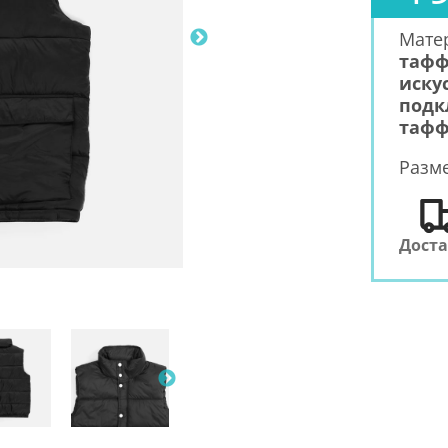
Мате
тафф
иску
подк
тафф
Разм
Дост