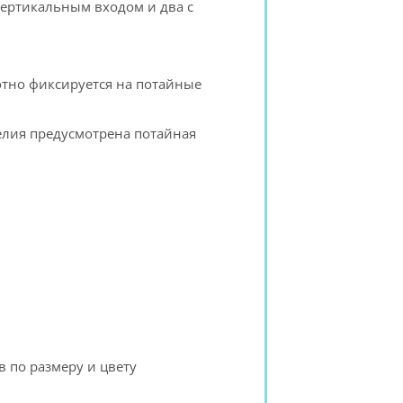
вертикальным входом и два с
отно фиксируется на потайные
елия предусмотрена потайная
 по размеру и цвету