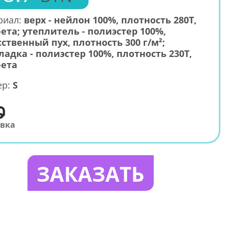
риал:
верх - нейлон 100%, плотность 280T,
ета; утеплитель - полиэстер 100%,
сственный пух, плотность 300 г/м²;
ладка - полиэстер 100%, плотность 230T,
ета
ер:
S
авка
ЗАКАЗАТЬ