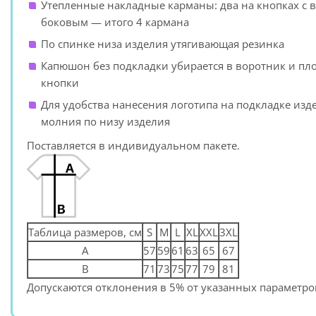
Утепленные накладные карманы: два на кнопках с 
боковым — итого 4 кармана
По спинке низа изделия утягивающая резинка
Капюшон без подкладки убирается в воротник и пл
кнопки
Для удобства нанесения логотипа на подкладке изд
молния по низу изделия
Поставляется в индивидуальном пакете.
Таблица размеров, см
S
M
L
XL
XXL
3XL
A
57
59
61
63
65
67
B
71
73
75
77
79
81
Допускаются отклонения в 5% от указанных параметров