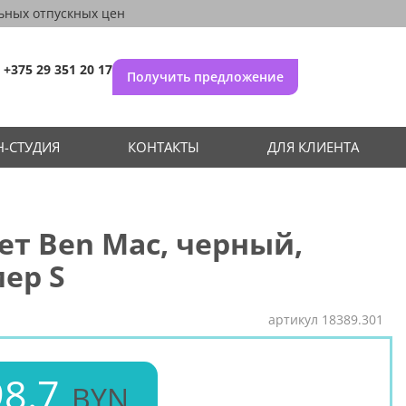
ьных отпускных цен
+375 29 351 20 17
Получить предложение
-СТУДИЯ
КОНТАКТЫ
ДЛЯ КЛИЕНТА
т Ben Mac, черный,
ер S
артикул
18389.301
8.7
BYN