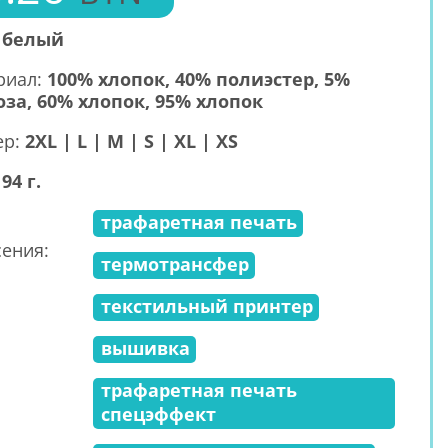
:
белый
риал:
100% хлопок, 40% полиэстер, 5%
оза, 60% хлопок, 95% хлопок
ер:
2XL | L | M | S | XL | XS
194 г.
трафаретная печать
ения:
термотрансфер
текстильный принтер
вышивка
трафаретная печать
спецэффект