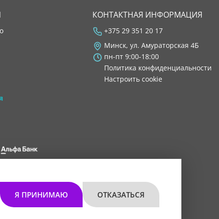
Я
КОНТАКТНАЯ ИНФОРМАЦИЯ
во
+375 29 351 20 17
Минск, ул. Амураторская 4Б
пн-пт 9:00-18:00
Политика конфиденциальности
Настроить cookie
я
 8200 1027 0000"
мом 30.11.2021 г.
Я ПРИНИМАЮ
ОТКАЗАТЬСЯ