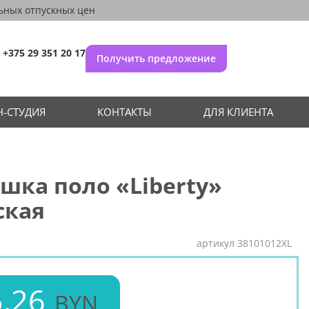
ьных отпускных цен
+375 29 351 20 17
Получить предложение
-СТУДИЯ
КОНТАКТЫ
ДЛЯ КЛИЕНТА
шка поло «Liberty»
ская
артикул
38101012XL
.26
BYN