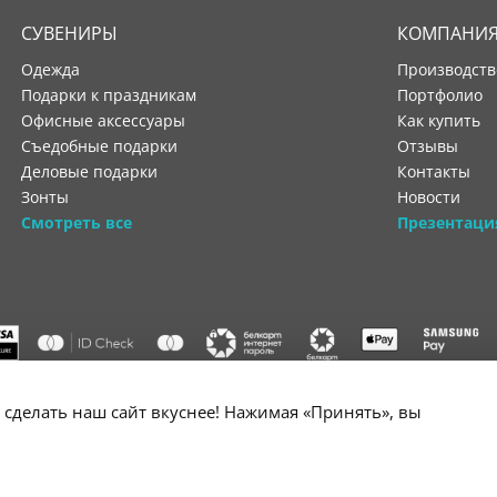
СУВЕНИРЫ
КОМПАНИ
Одежда
производст
Подарки к праздникам
портфолио
Офисные аксессуары
как купить
Съедобные подарки
отзывы
Деловые подарки
контакты
Зонты
новости
Смотреть все
Презентаци
"ООО "Лигатура", УНП 193602931, Республика Беларусь, 220004,
сделать наш сайт вкуснее! Нажимая «Принять», вы
мураторская, 4Б, цокольный этаж, помещение 3. Р/с BY34 ALFA 3012 2B24
государственной регистрации №193602931 выдано Минским горисполко