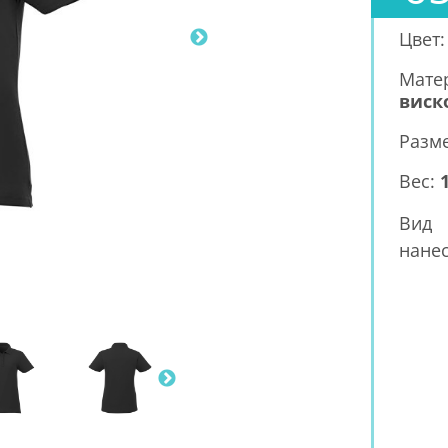
Цвет
Мате
виск
Разм
Вес:
Вид
нанес