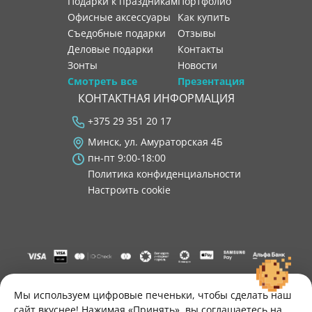
Подарки к праздникам
портфолио
Офисные аксессуары
как купить
Съедобные подарки
отзывы
Деловые подарки
контакты
Зонты
новости
Смотреть все
Презентация
КОНТАКТНАЯ ИНФОРМАЦИЯ
+375 29 351 20 17
Минск, ул. Амураторская 4Б
пн-пт 9:00-18:00
Политика конфиденциальности
Настроить cookie
"ООО "Лигатура", УНП 193602931, Республика Беларусь, 220004,
г. Минск, ул. Амураторская, 4Б, цокольный этаж, помещение 3.
Мы используем цифровые печеньки, чтобы сделать наш
Р/с BY34 ALFA 3012 2B24 8200 1027 0000"
сайт вкуснее! Нажимая «Принять», вы соглашаетесь на