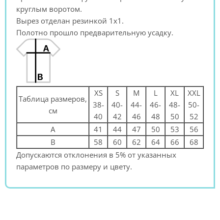
круглым воротом.
Вырез отделан резинкой 1х1.
Полотно прошло предварительную усадку.
XS
S
M
L
XL
XXL
Таблица размеров,
38-
40-
44-
46-
48-
50-
см
40
42
46
48
50
52
A
41
44
47
50
53
56
B
58
60
62
64
66
68
Допускаются отклонения в 5% от указанных
параметров по размеру и цвету.