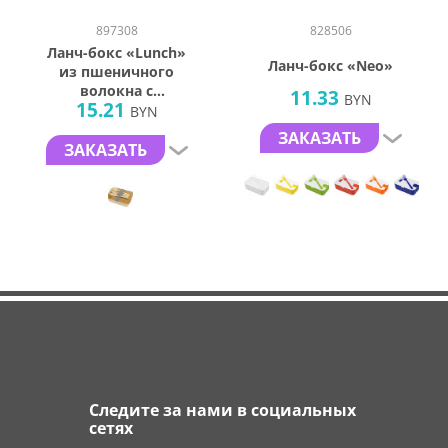
897308
828506
Ланч-бокс «Lunch»
Ланч-бокс «Neo»
из пшеничного
волокна с
11.33
BYN
15.21
бамбуковой
BYN
крышкой
ЗАКАЗАТЬ
ЗАКАЗАТЬ
Следите за нами в социальных
сетях