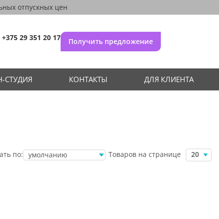
ьных отпускных цен
+375 29 351 20 17
Получить предложение
-СТУДИЯ
КОНТАКТЫ
ДЛЯ КЛИЕНТА
Товаров на странице
ать по:
20
умолчанию
убыванию цены
возрастанию
цены