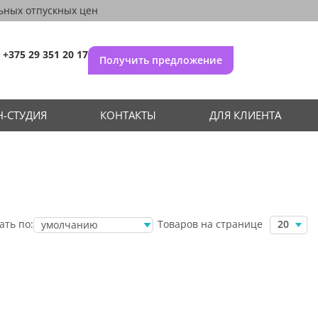
ьных отпускных цен
+375 29 351 20 17
Получить предложение
-СТУДИЯ
КОНТАКТЫ
ДЛЯ КЛИЕНТА
Товаров на странице
ать по:
20
умолчанию
убыванию цены
возрастанию
цены