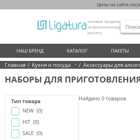
Цены на сайте нос
оптовые продажи
по безналичному
расчету
НАШ БРЕНД
КАТАЛОГ
ПАКЕТЫ
Главная
Кухня и посуда
Аксессуары для алког
НАБОРЫ ДЛЯ ПРИГОТОВЛЕНИЯ
Найдено
0
товаров
Тип товара
NEW
0
HIT
0
SALE
0