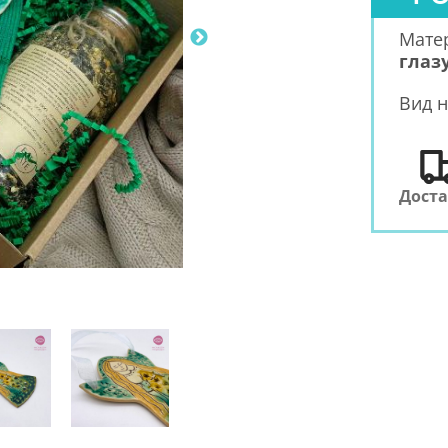
Мате
глаз
Вид н
Дост