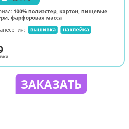
риал:
100% полиэстер, картон, пищевые
ури, фарфоровая масса
вышивка
наклейка
анесения:
авка
ЗАКАЗАТЬ