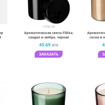
17352.30
ер
Ароматическая свеча Flikka,
Ароматиче
й
сандал и амбра, черная
сосна и 
45.69
4
BYN
ЗАКАЗАТЬ
З