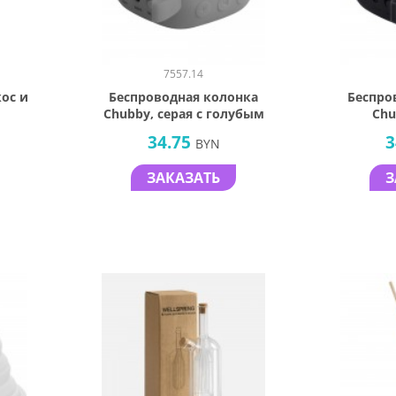
7557.14
кос и
Беспроводная колонка
Беспро
Chubby, серая с голубым
Chu
34.75
3
BYN
ЗАКАЗАТЬ
З