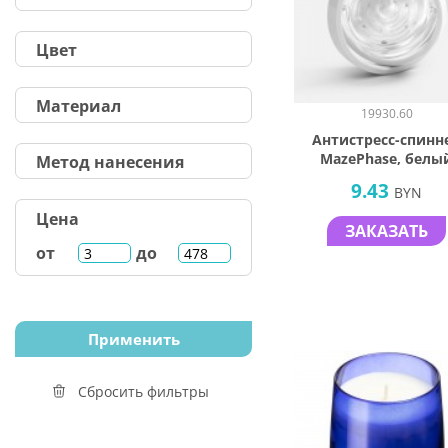
Цвет
Материал
19930.60
Антистресс-спинн
MazePhase, белы
Метод нанесения
9.43
BYN
Цена
ЗАКАЗАТЬ
от
до
Сбросить фильтры