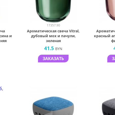
17357.90
еча
Ароматическая свеча Vitral,
Ароматиче
сина и
дубовый мох и пачули,
красный а
иняя
зеленая
ф
41.5
BYN
ЗАКАЗАТЬ
З