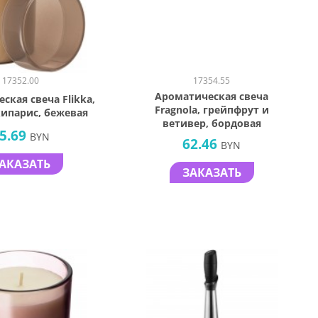
17352.00
17354.55
Ароматическая свеча
ская свеча Flikka,
Fragnola, грейпфрут и
кипарис, бежевая
ветивер, бордовая
5.69
BYN
62.46
BYN
АКАЗАТЬ
ЗАКАЗАТЬ