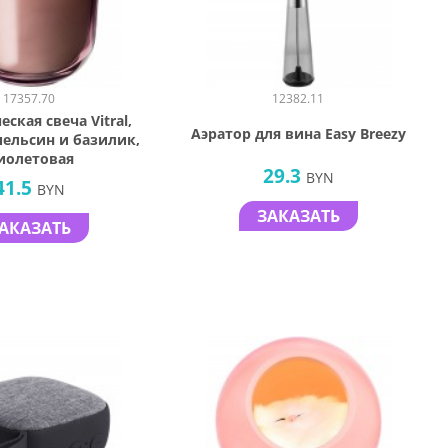
17357.70
12382.11
ская свеча Vitral,
Аэратор для вина Easy Breezy
пельсин и базилик,
иолетовая
29.3
BYN
41.5
BYN
ЗАКАЗАТЬ
АКАЗАТЬ