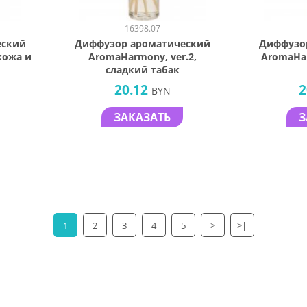
16398.07
еский
Диффузор ароматический
Диффузо
кожа и
AromaHarmony, ver.2,
AromaHar
сладкий табак
20.12
2
BYN
ЗАКАЗАТЬ
З
1
2
3
4
5
>
>|