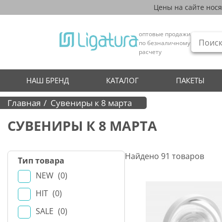
Цены на сайте нос
оптовые продажи
по безналичному
расчету
НАШ БРЕНД
КАТАЛОГ
ПАКЕТЫ
Главная
Сувениры к 8 марта
СУВЕНИРЫ К 8 МАРТА
Найдено
91
товаров
Тип товара
NEW
0
HIT
0
SALE
0