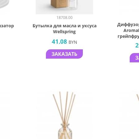
18708.00
Диффузо
изатор
Бутылка для масла и уксуса
AromaH
Wellspring
грейпфру
41.08
BYN
2
ЗАКАЗАТЬ
З