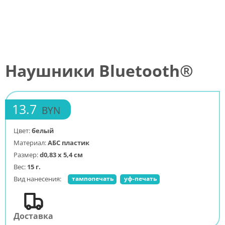
Наушники Bluetooth®
13.7
BYN
Цвет:
белый
Материал:
АБС пластик
Размер:
d0,83 х 5,4 см
Вес:
15 г.
Вид нанесения:
тампопечать
уф-печать
Доставка