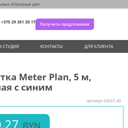
ьных отпускных цен
+375 29 351 20 17
Получить предложение
-СТУДИЯ
КОНТАКТЫ
ДЛЯ КЛИЕНТА
тка Meter Plan, 5 м,
ая с синим
артикул
63027.40
.27
BYN