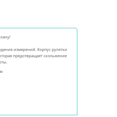
плану!
дения измерений. Корпус рулетки
которая предотвращает скольжение
оты.
см