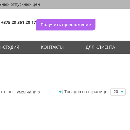
ьных отпускных цен
+375 29 351 20 17
Получить предложение
-СТУДИЯ
КОНТАКТЫ
ДЛЯ КЛИЕНТА
Товаров на странице
ать по:
20
умолчанию
убыванию цены
возрастанию
цены