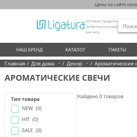
Цены на сайте нос
оптовые продажи
по безналичному
расчету
НАШ БРЕНД
КАТАЛОГ
ПАКЕТЫ
Главная
Для дома
Декор
Ароматические 
АРОМАТИЧЕСКИЕ СВЕЧИ
Найдено
0
товаров
Тип товара
NEW
0
HIT
0
SALE
0