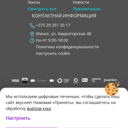
Зонты
новости
Смотреть все
Презентация
КОНТАКТНАЯ ИНФОРМАЦИЯ
+375 29 351 20 17
Минск, ул. Амураторская 4Б
пн-пт 9:00-18:00
Политика конфиденциальности
Настроить cookie
"ООО "Лигатура", УНП 193602931, Республика Беларусь, 220004,
г. Минск, ул. Амураторская, 4Б, цокольный этаж, помещение 3.
Мы используем цифровые печеньки, чтобы сделать наш
Р/с BY34 ALFA 3012 2B24 8200 1027 0000"
сайт вкуснее! Нажимая «Принять», вы соглашаетесь на
Свидетельство о государственной регистрации №193602931
обработку
файлов куки
выдано Минским горисполкомом 30.11.2021 г.
Настроить