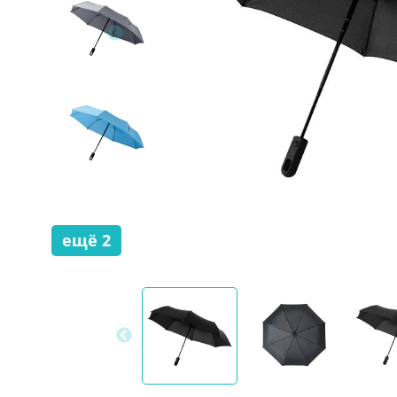
ещё
2
скрыть