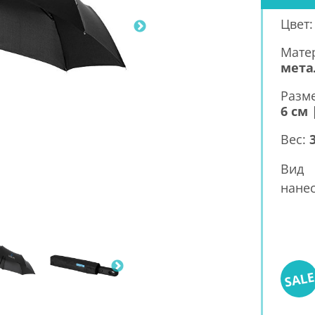
Цвет
Мате
мета
Разм
6 см 
Вес:
Вид
нанес
SAL