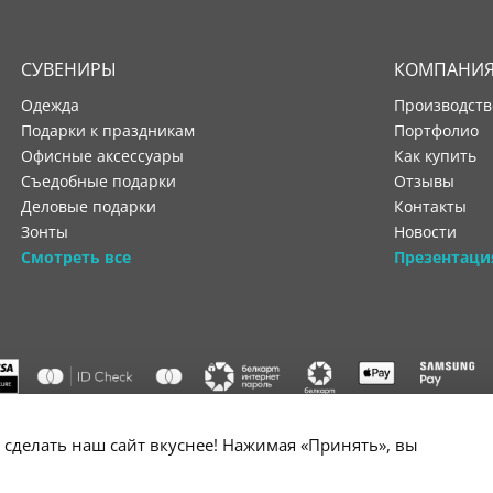
СУВЕНИРЫ
КОМПАНИ
Одежда
производст
Подарки к праздникам
портфолио
Офисные аксессуары
как купить
Съедобные подарки
отзывы
Деловые подарки
контакты
Зонты
новости
Смотреть все
Презентаци
"ООО "Лигатура", УНП 193602931, Республика Беларусь, 220004,
сделать наш сайт вкуснее! Нажимая «Принять», вы
мураторская, 4Б, цокольный этаж, помещение 3. Р/с BY34 ALFA 3012 2B24
государственной регистрации №193602931 выдано Минским горисполко