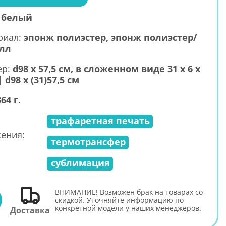
:
белый
риал:
эпонж полиэстер, эпонж полиэстер/
лл
ер:
d98 х 57,5 см, в сложенном виде 31 х 6 х
| d98 х (31)57,5 см
364 г.
трафаретная печать
ения:
термотрансфер
сублимация
ВНИМАНИЕ! Возможен брак на товарах со
E
скидкой. Уточняйте информацию по
конкретной модели у наших менеджеров.
Доставка