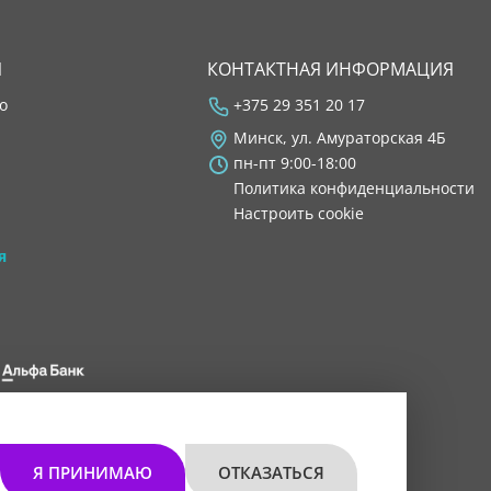
Я
КОНТАКТНАЯ ИНФОРМАЦИЯ
во
+375 29 351 20 17
Минск, ул. Амураторская 4Б
пн-пт 9:00-18:00
Политика конфиденциальности
Настроить cookie
я
 8200 1027 0000"
мом 30.11.2021 г.
Я ПРИНИМАЮ
ОТКАЗАТЬСЯ