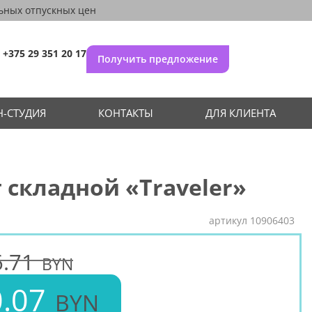
ьных отпускных цен
+375 29 351 20 17
Получить предложение
-СТУДИЯ
КОНТАКТЫ
ДЛЯ КЛИЕНТА
 складной «Traveler»
артикул
10906403
.71
BYN
.07
BYN