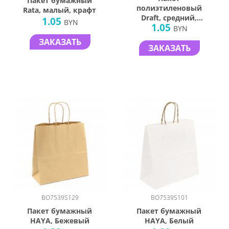
Пакет бумажный
полиэтиленовый
Rata, малый, крафт
Draft, средний,
1.05
BYN
1.05
белый
BYN
ЗАКАЗАТЬ
ЗАКАЗАТЬ
BO7539S129
BO7539S101
Пакет бумажный
Пакет бумажный
HAYA, Бежевый
HAYA, Белый