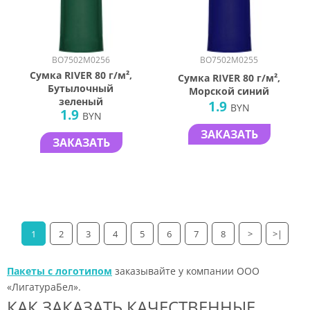
BO7502M0256
BO7502M0255
Сумка RIVER 80 г/м²,
Сумка RIVER 80 г/м²,
Бутылочный
Морской синий
зеленый
1.9
BYN
1.9
BYN
ЗАКАЗАТЬ
ЗАКАЗАТЬ
1
2
3
4
5
6
7
8
>
>|
Пакеты с логотипом
заказывайте у компании ООО
«ЛигатураБел».
КАК ЗАКАЗАТЬ КАЧЕСТВЕННЫЕ