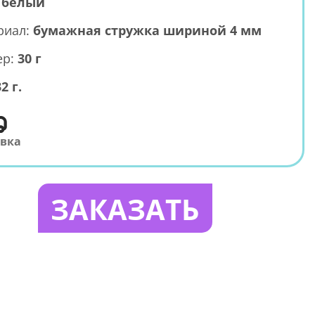
:
белый
риал:
бумажная стружка шириной 4 мм
ер:
30 г
2 г.
авка
ЗАКАЗАТЬ