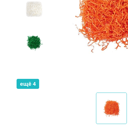
ещё
4
скрыть