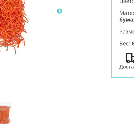
Цвет
Мате
бума
Разм
Вес:
6
Дост