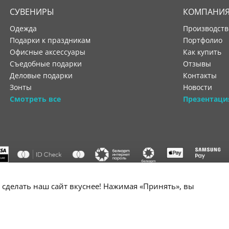
СУВЕНИРЫ
КОМПАНИ
Одежда
производст
Подарки к праздникам
портфолио
Офисные аксессуары
как купить
Съедобные подарки
отзывы
Деловые подарки
контакты
Зонты
новости
Смотреть все
Презентаци
"ООО "Лигатура", УНП 193602931, Республика Беларусь, 220004,
сделать наш сайт вкуснее! Нажимая «Принять», вы
мураторская, 4Б, цокольный этаж, помещение 3. Р/с BY34 ALFA 3012 2B24
государственной регистрации №193602931 выдано Минским горисполко