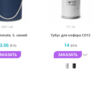
18411.40
171.14
inmate, S, синий
Тубус для кофера CO12
3.06
14
BYN
BYN
АКАЗАТЬ
ЗАКАЗАТЬ