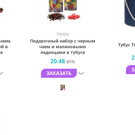
700426
чаем,
Подарочный набор с черным
Тубус T
й в
чаем и малиновыми
се
леденцами в тубусе
2
20.48
BYN
З
ЗАКАЗАТЬ