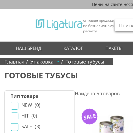
Цены на сайте нос
оптовые продажи
по безналичному
расчету
НАШ БРЕНД
КАТАЛОГ
ПАКЕТЫ
Главная
Упаковка
Готовые тубусы
ГОТОВЫЕ ТУБУСЫ
Найдено
5
товаров
Тип товара
NEW
0
SALE
HIT
0
SALE
3