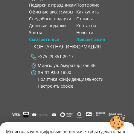
Подарки к праздникам
портфолио
Офисные аксессуары
как купить
Съедобные подарки
отзывы
Деловые подарки
контакты
Зонты
новости
Смотреть все
Презентация
КОНТАКТНАЯ ИНФОРМАЦИЯ
+375 29 351 20 17
Минск, ул. Амураторская 4Б
пн-пт 9:00-18:00
Политика конфиденциальности
Настроить cookie
"ООО "Лигатура", УНП 193602931, Республика Беларусь, 220004,
г. Минск, ул. Амураторская, 4Б, цокольный этаж, помещение 3.
Мы используем цифровые печеньки, чтобы сделать наш