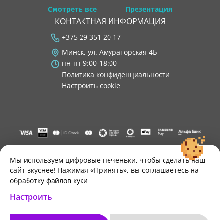
Смотреть все
Презентация
КОНТАКТНАЯ ИНФОРМАЦИЯ
+375 29 351 20 17
Минск, ул. Амураторская 4Б
пн-пт 9:00-18:00
Политика конфиденциальности
Настроить cookie
"ООО "Лигатура", УНП 193602931, Республика Беларусь, 220004,
г. Минск, ул. Амураторская, 4Б, цокольный этаж, помещение 3.
Мы используем цифровые печеньки, чтобы сделать наш
Р/с BY34 ALFA 3012 2B24 8200 1027 0000"
сайт вкуснее! Нажимая «Принять», вы соглашаетесь на
Свидетельство о государственной регистрации №193602931
обработку
файлов куки
выдано Минским горисполкомом 30.11.2021 г.
Настроить