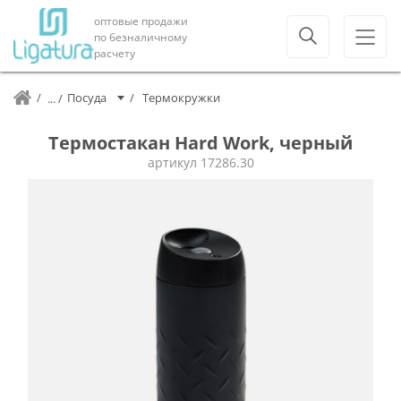
оптовые продажи
по безналичному
расчету
Посуда
Термокружки
Термостакан Hard Work, черный
артикул
17286.30