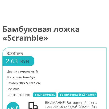
Бамбуковая ложка
«Scramble»
3.38
BYN
2.63
BYN
Цвет:
натуральный
Материал:
бамбук
Размер:
30 х 5,9 х 1 см
Вес:
28 г.
Вид нанесения:
тампопечать
гравировка (co2 лазер)
ВНИМАНИЕ! Возможен брак на
товарах со скидкой. Уточняйте
SALE