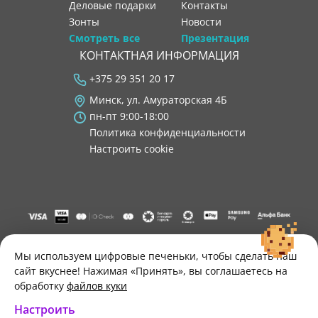
Деловые подарки
контакты
Зонты
новости
Смотреть все
Презентация
КОНТАКТНАЯ ИНФОРМАЦИЯ
+375 29 351 20 17
Минск, ул. Амураторская 4Б
пн-пт 9:00-18:00
Политика конфиденциальности
Настроить cookie
"ООО "Лигатура", УНП 193602931, Республика Беларусь, 220004,
г. Минск, ул. Амураторская, 4Б, цокольный этаж, помещение 3.
Мы используем цифровые печеньки, чтобы сделать наш
Р/с BY34 ALFA 3012 2B24 8200 1027 0000"
сайт вкуснее! Нажимая «Принять», вы соглашаетесь на
Свидетельство о государственной регистрации №193602931
обработку
файлов куки
выдано Минским горисполкомом 30.11.2021 г.
Настроить