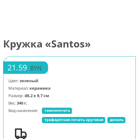
Кружка «Santos»
21.59
BYN
Цвет:
зеленый
Материал:
керамика
Размер:
d8,2 х 9,7 см
Вес:
340 г.
Вид нанесения:
тампопечать
трафаретная печать круговая
деколь