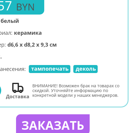
57
BYN
:
белый
риал:
керамика
ер:
d6,6 х d8,2 х 9,3 см
.
тампопечать
деколь
анесения:
ВНИМАНИЕ! Возможен брак на товарах со
E
скидкой. Уточняйте информацию по
конкретной модели у наших менеджеров.
Доставка
ЗАКАЗАТЬ