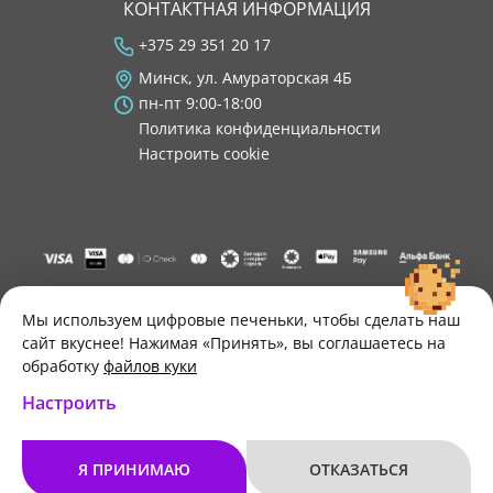
КОНТАКТНАЯ ИНФОРМАЦИЯ
+375 29 351 20 17
Минск, ул. Амураторская 4Б
пн-пт 9:00-18:00
Политика конфиденциальности
Настроить cookie
"ООО "Лигатура", УНП 193602931, Республика Беларусь, 220004,
г. Минск, ул. Амураторская, 4Б, цокольный этаж, помещение 3.
Мы используем цифровые печеньки, чтобы сделать наш
Р/с BY34 ALFA 3012 2B24 8200 1027 0000"
сайт вкуснее! Нажимая «Принять», вы соглашаетесь на
Свидетельство о государственной регистрации №193602931
обработку
файлов куки
выдано Минским горисполкомом 30.11.2021 г.
Настроить
Я ПРИНИМАЮ
ОТКАЗАТЬСЯ