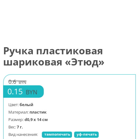
Ручка пластиковая
шариковая «Этюд»
0.6
BYN
0.15
BYN
Цвет:
белый
Материал:
пластик
Размер:
d0,9 х 14 см
Вес:
7 г.
Вид нанесения:
тампопечать
уф-печать