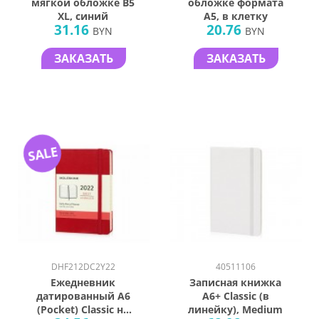
мягкой обложке B5
обложке формата
XL, синий
A5, в клетку
31.16
20.76
BYN
BYN
ЗАКАЗАТЬ
ЗАКАЗАТЬ
SALE
DHF212DC2Y22
40511106
Ежедневник
Записная книжка
датированный А6
A6+ Classic (в
(Pocket) Classic на
линейку), Medium