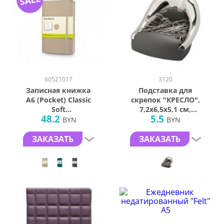
60521017
3120
Записная книжка
Подставка для
А6 (Pocket) Classic
скрепок "КРЕСЛО",
Soft
7,2х6,5х5,1 см,
48.2
5.5
(нелинованный)
металл, лазерная
BYN
BYN
гравировка
ЗАКАЗАТЬ
ЗАКАЗАТЬ