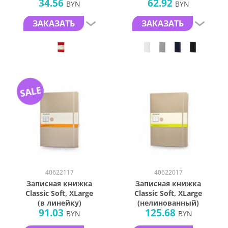
34.56
62.92
2022 г.
BYN
BYN
ЗАКАЗАТЬ
ЗАКАЗАТЬ
SALE
40622117
40622017
Записная книжка
Записная книжка
Classic Soft, XLarge
Classic Soft, ХLarge
(в линейку)
(нелинованный)
91.03
125.68
BYN
BYN