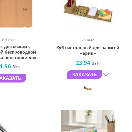
P308.08
280402
к для мыши с
Куб настольный для записей
й беспроводной
«Брик»
 и подставки для
23.94
ефона, 5 Вт
BYN
1.96
BYN
ЗАКАЗАТЬ
АКАЗАТЬ