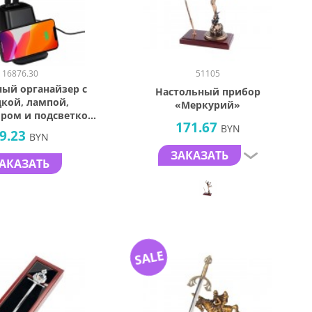
16876.30
51105
ый органайзер с
Настольный прибор
дкой, лампой,
«Меркурий»
ром и подсветкой
171.67
па powerTower,
BYN
9.23
BYN
черный
ЗАКАЗАТЬ
АКАЗАТЬ
SALE