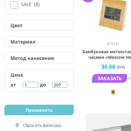
SALE
8
Цвет
Материал
877297
Бамбуковая метеоста
часами «Moscow He
Метод нанесения
30.66
BYN
Цена
ЗАКАЗАТЬ
от
до
Сбросить фильтры