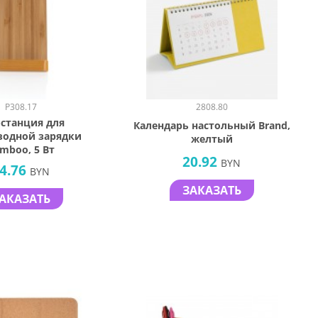
P308.17
2808.80
-станция для
Календарь настольный Brand,
водной зарядки
желтый
mboo, 5 Вт
20.92
BYN
4.76
BYN
ЗАКАЗАТЬ
АКАЗАТЬ