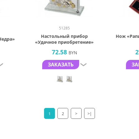
51285
Настольный прибор
Нож «Рап
Недра»
«Удачное приобретение»
72.58
2
BYN
ЗАКАЗАТЬ
ЗА
1
2
>
>|