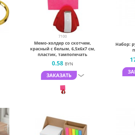
7100
Мемо-холдер со скотчем,
Набор: 
красный с белым, 6,5х6х7 см,
п
пластик, тампопечать
1
0.58
BYN
ЗА
ЗАКАЗАТЬ