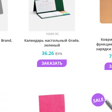
16689.90
Коври
 Brand,
Календарь настольный Grade,
функцие
зеленый
зарядки
36.26
BYN
тел
7
ЗАКАЗАТЬ
З
SALE