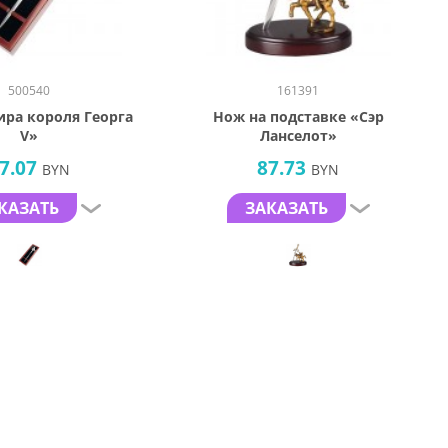
500540
161391
ира короля Георга
Нож на подставке «Сэр
V»
Ланселот»
7.07
87.73
BYN
BYN
КАЗАТЬ
ЗАКАЗАТЬ