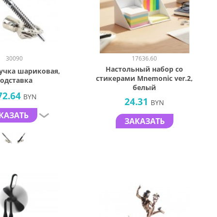
30090
17636.60
Настольный набор со
ручка шариковая,
стикерами Mnemonic ver.2,
одставка
белый
72.64
BYN
24.31
BYN
КАЗАТЬ
ЗАКАЗАТЬ