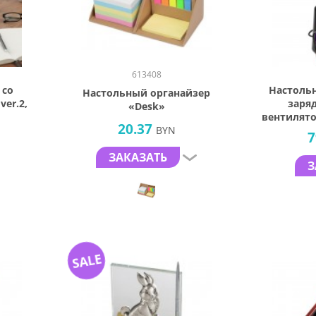
613408
 со
Настольн
Настольный органайзер
er.2,
заря
«Desk»
вентилято
20.37
BYN
логоти
7
ЗАКАЗАТЬ
З
SALE