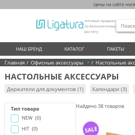
Цены на сайте нос
оптовые продажи
по безналичному
расчету
НАШ БРЕНД
КАТАЛОГ
ПАКЕТЫ
Главная
Офисные аксессуары
Настольные ак
НАСТОЛЬНЫЕ АКСЕССУАРЫ
Держатели для документов
1
Календари
3
Найдено
38
товаров
Тип товара
NEW
0
SALE
HIT
0