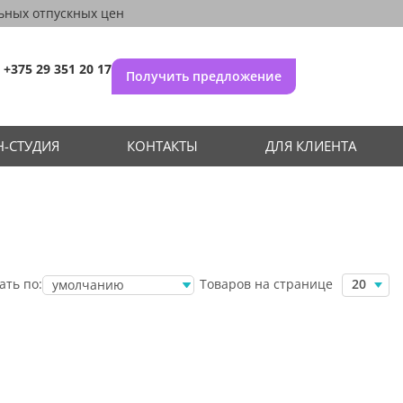
ьных отпускных цен
+375 29 351 20 17
Получить предложение
-СТУДИЯ
КОНТАКТЫ
ДЛЯ КЛИЕНТА
Товаров на странице
ать по:
20
умолчанию
убыванию цены
возрастанию
цены