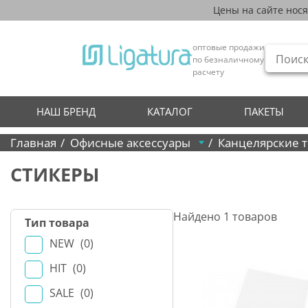
Цены на сайте нос
оптовые продажи
по безналичному
расчету
НАШ БРЕНД
КАТАЛОГ
ПАКЕТЫ
Главная
Офисные аксессуары
Канцелярские 
СТИКЕРЫ
Найдено
1
товаров
Тип товара
NEW
0
HIT
0
SALE
0