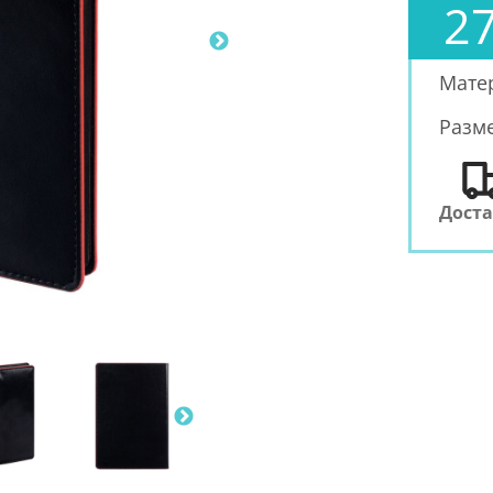
27
Мате
Разм
Дост