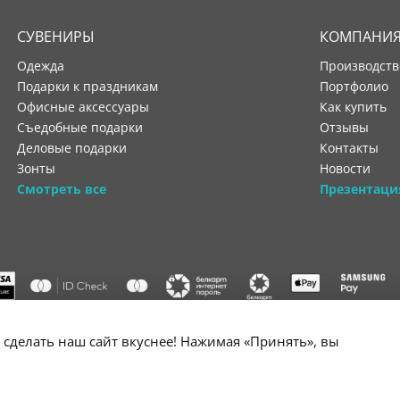
СУВЕНИРЫ
КОМПАНИ
Одежда
производст
Подарки к праздникам
портфолио
Офисные аксессуары
как купить
Съедобные подарки
отзывы
Деловые подарки
контакты
Зонты
новости
Смотреть все
Презентаци
"ООО "Лигатура", УНП 193602931, Республика Беларусь, 220004,
сделать наш сайт вкуснее! Нажимая «Принять», вы
мураторская, 4Б, цокольный этаж, помещение 3. Р/с BY34 ALFA 3012 2B24
государственной регистрации №193602931 выдано Минским горисполко