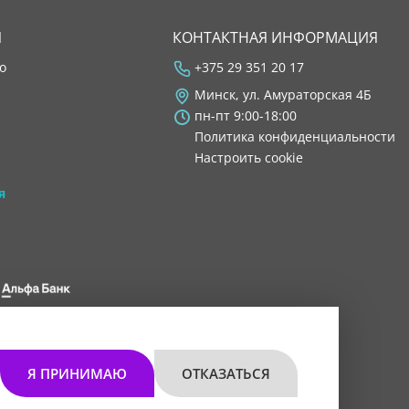
Я
КОНТАКТНАЯ ИНФОРМАЦИЯ
во
+375 29 351 20 17
Минск, ул. Амураторская 4Б
пн-пт 9:00-18:00
Политика конфиденциальности
Настроить cookie
я
 8200 1027 0000"
мом 30.11.2021 г.
Я ПРИНИМАЮ
ОТКАЗАТЬСЯ