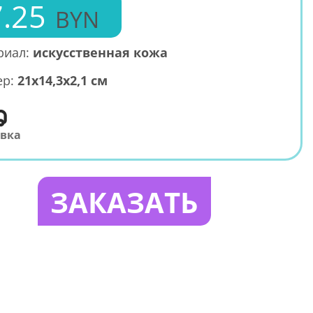
.25
BYN
риал:
искусственная кожа
ер:
21х14,3х2,1 см
авка
ЗАКАЗАТЬ