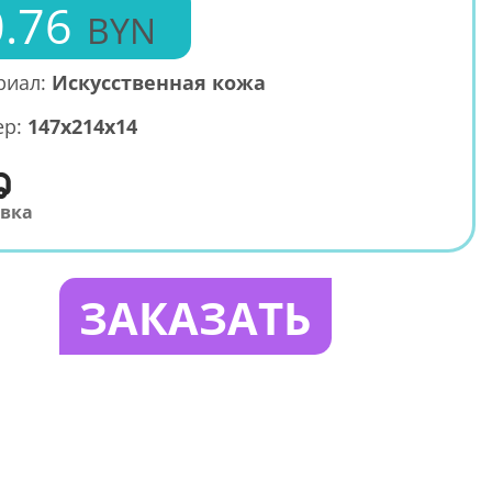
.76
BYN
риал:
Искусственная кожа
ер:
147x214x14
авка
ЗАКАЗАТЬ