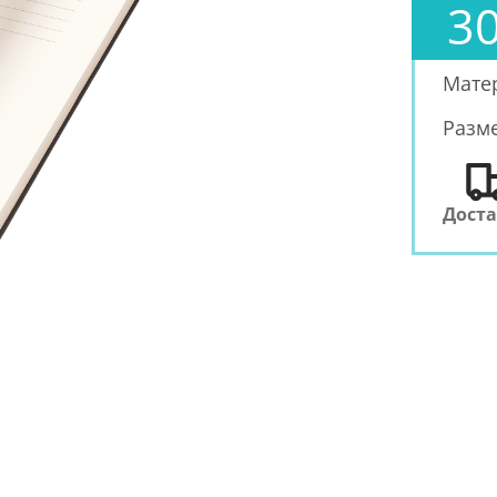
30
Мате
Разм
Дост