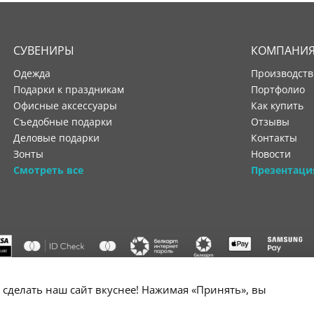
СУВЕНИРЫ
КОМПАНИ
Одежда
производст
Подарки к праздникам
портфолио
Офисные аксессуары
как купить
Съедобные подарки
отзывы
Деловые подарки
контакты
Зонты
новости
Смотреть все
Презентаци
"ООО "Лигатура", УНП 193602931, Республика Беларусь, 220004,
сделать наш сайт вкуснее! Нажимая «Принять», вы
мураторская, 4Б, цокольный этаж, помещение 3. Р/с BY34 ALFA 3012 2B24
государственной регистрации №193602931 выдано Минским горисполко