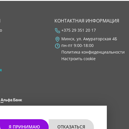
Я
КОНТАКТНАЯ ИНФОРМАЦИЯ
во
+375 29 351 20 17
Минск, ул. Амураторская 4Б
пн-пт 9:00-18:00
Политика конфиденциальности
Настроить cookie
я
 8200 1027 0000"
мом 30.11.2021 г.
Я ПРИНИМАЮ
ОТКАЗАТЬСЯ