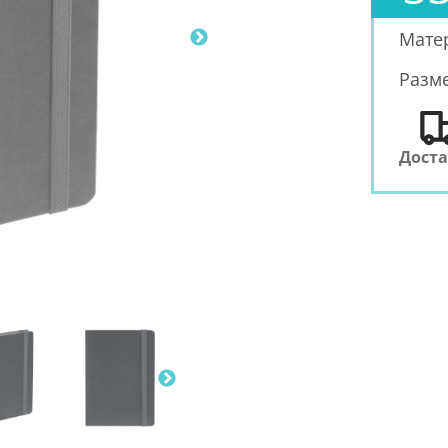
Мате
Разм
Дост