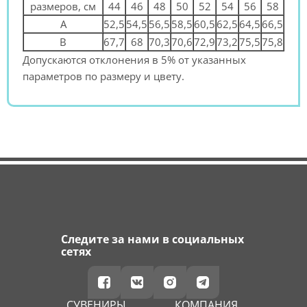
размеров, см
44
46
48
50
52
54
56
58
A
52,5
54,5
56,5
58,5
60,5
62,5
64,5
66,5
B
67,7
68
70,3
70,6
72,9
73,2
75,5
75,8
Допускаются отклонения в 5% от указанных
параметров по размеру и цвету.
Следите за нами в социальных
сетях
СУВЕНИРЫ
КОМПАНИЯ