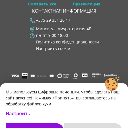
Смотреть все
Презентация
КОНТАКТНАЯ ИНФОРМАЦИЯ
+375 29 351 20 17
Минск, ул. Амураторская 4Б
пн-пт 9:00-18:00
Политика конфиденциальности
Настроить cookie
"ООО "Лигатура", УНП 193602931, Республика Беларусь, 220004,
г. Минск, ул. Амураторская, 4Б, цокольный этаж, помещение 3.
Мы используем цифровые печеньки, чтобы сделать наш
Р/с BY34 ALFA 3012 2B24 8200 1027 0000"
сайт вкуснее! Нажимая «Принять», вы соглашаетесь на
Свидетельство о государственной регистрации №193602931
обработку
файлов куки
выдано Минским горисполкомом 30.11.2021 г.
Настроить