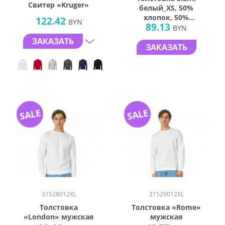
Свитер «Kruger»
белый_XS, 50%
хлопок, 50%
122.42
BYN
89.13
полиэстер, 320м/г2
BYN
ЗАКАЗАТЬ
ЗАКАЗАТЬ
SALE
SALE
31528012XL
31529012XL
Толстовка
Толстовка «Rome»
«London» мужская
мужская