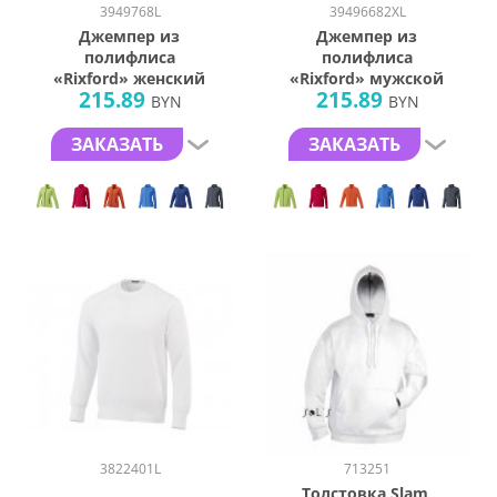
3949768L
39496682XL
Джемпер из
Джемпер из
полифлиса
полифлиса
«Rixford» женский
«Rixford» мужской
215.89
215.89
BYN
BYN
ЗАКАЗАТЬ
ЗАКАЗАТЬ
3822401L
713251
Толстовка Slam,