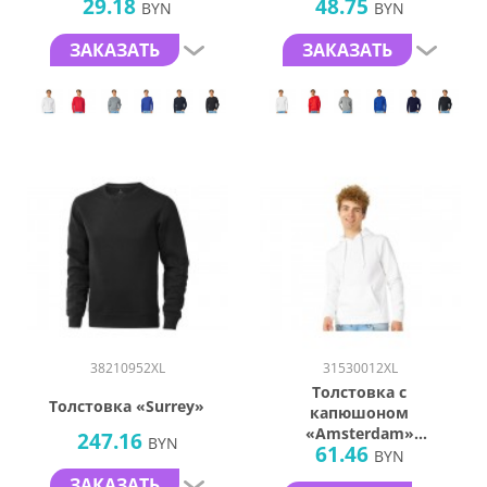
29.18
48.75
BYN
BYN
ЗАКАЗАТЬ
ЗАКАЗАТЬ
38210952XL
31530012XL
Толстовка с
Толстовка «Surrey»
капюшоном
«Amsterdam»
247.16
BYN
61.46
мужская
BYN
ЗАКАЗАТЬ