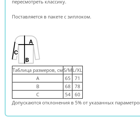
пересмотреть классику.
Поставляется в пакете с зиплоком.
Таблица размеров, см
S/M
L/XL
A
65
71
B
68
78
C
54
60
Допускаются отклонения в 5% от указанных параметров