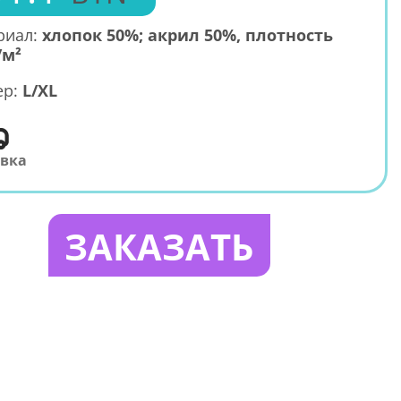
риал:
хлопок 50%; акрил 50%, плотность
/м²
ер:
L/XL
авка
ЗАКАЗАТЬ