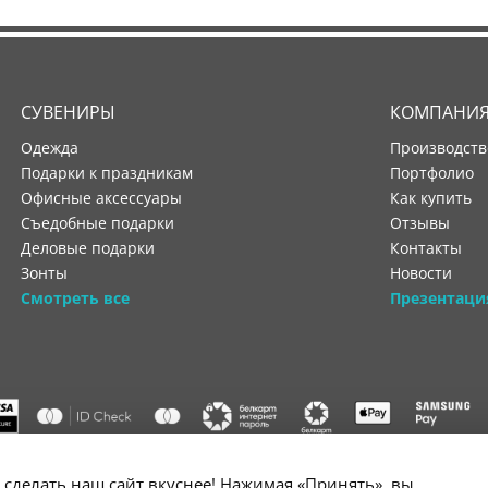
СУВЕНИРЫ
КОМПАНИ
Одежда
производст
Подарки к праздникам
портфолио
Офисные аксессуары
как купить
Съедобные подарки
отзывы
Деловые подарки
контакты
Зонты
новости
Смотреть все
Презентаци
"ООО "Лигатура", УНП 193602931, Республика Беларусь, 220004,
сделать наш сайт вкуснее! Нажимая «Принять», вы
мураторская, 4Б, цокольный этаж, помещение 3. Р/с BY34 ALFA 3012 2B24