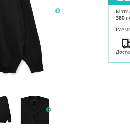
Мате
380 г
Разм
Дост