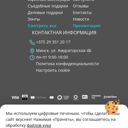
Съедобные подарки
отзывы
Деловые подарки
контакты
Зонты
новости
Смотреть все
Презентация
КОНТАКТНАЯ ИНФОРМАЦИЯ
+375 29 351 20 17
Минск, ул. Амураторская 4Б
пн-пт 9:00-18:00
Политика конфиденциальности
Настроить cookie
"ООО "Лигатура", УНП 193602931, Республика Беларусь, 220004,
г. Минск, ул. Амураторская, 4Б, цокольный этаж, помещение 3.
Мы используем цифровые печеньки, чтобы сделать наш
Р/с BY34 ALFA 3012 2B24 8200 1027 0000"
сайт вкуснее! Нажимая «Принять», вы соглашаетесь на
Свидетельство о государственной регистрации №193602931
обработку
файлов куки