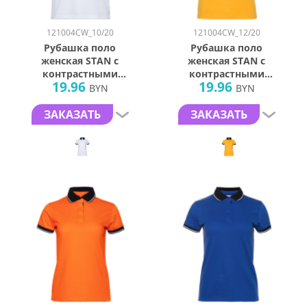
121004CW_10/20
121004CW_12/20
Рубашка поло
Рубашка поло
женская STAN с
женская STAN с
контрастными
контрастными
19.96
19.96
деталями хлопок/
деталями хлопок/
BYN
BYN
полиэстер 185,
полиэстер 185,
04CW, Белый/
04CW, Жёлтый/
ЗАКАЗАТЬ
ЗАКАЗАТЬ
Чёрный (10/20)
Чёрный (12/20)
(50/XL)
(42/XS)