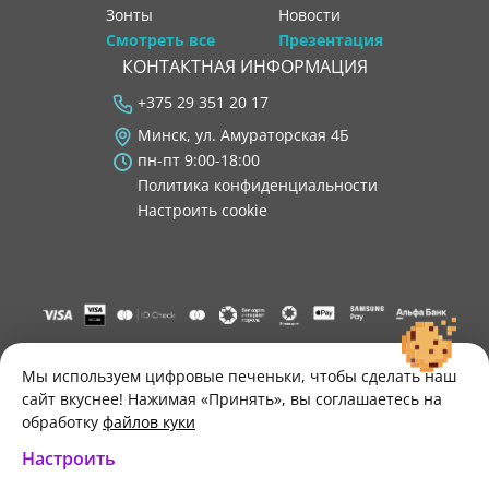
Зонты
новости
Смотреть все
Презентация
КОНТАКТНАЯ ИНФОРМАЦИЯ
+375 29 351 20 17
Минск, ул. Амураторская 4Б
пн-пт 9:00-18:00
Политика конфиденциальности
Настроить cookie
"ООО "Лигатура", УНП 193602931, Республика Беларусь, 220004,
г. Минск, ул. Амураторская, 4Б, цокольный этаж, помещение 3.
Мы используем цифровые печеньки, чтобы сделать наш
Р/с BY34 ALFA 3012 2B24 8200 1027 0000"
сайт вкуснее! Нажимая «Принять», вы соглашаетесь на
Свидетельство о государственной регистрации №193602931
обработку
файлов куки
выдано Минским горисполкомом 30.11.2021 г.
Настроить