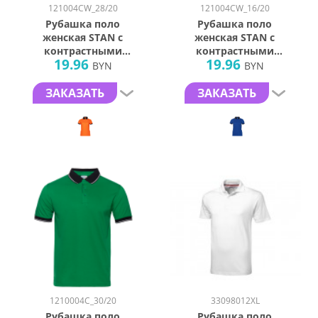
121004CW_28/20
121004CW_16/20
Рубашка поло
Рубашка поло
женская STAN с
женская STAN с
контрастными
контрастными
19.96
19.96
деталями хлопок/
деталями хлопок/
BYN
BYN
полиэстер 185,
полиэстер 185,
04CW, Оранжевый/
04CW, Синий/
ЗАКАЗАТЬ
ЗАКАЗАТЬ
Чёрный (28/20)
Чёрный (16/20)
(50/XL)
(42/XS)
1210004C_30/20
33098012XL
Рубашка поло
Рубашка поло