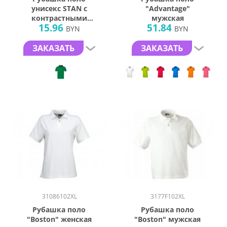
унисекс STAN с
"Advantage"
контрастными
мужская
15.96
51.84
деталями хлопок/
BYN
BYN
полиэстер 185, 04С,
Зелёный/Чёрный
ЗАКАЗАТЬ
ЗАКАЗАТЬ
(30/20) (44/XS)
31086102XL
3177F102XL
Рубашка поло
Рубашка поло
"Boston" женская
"Boston" мужская