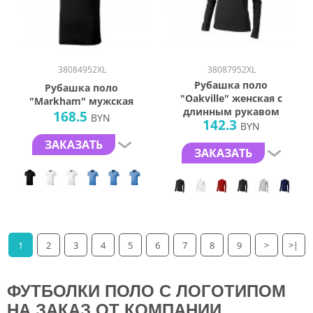
38084952XL
38087952XL
Рубашка поло
Рубашка поло
"Oakville" женская с
"Markham" мужская
длинным рукавом
168.5
BYN
142.3
BYN
ЗАКАЗАТЬ
ЗАКАЗАТЬ
1
2
3
4
5
6
7
8
9
>
>|
ФУТБОЛКИ
ПОЛО С ЛОГОТИПОМ
НА ЗАКАЗ ОТ КОМПАНИИ