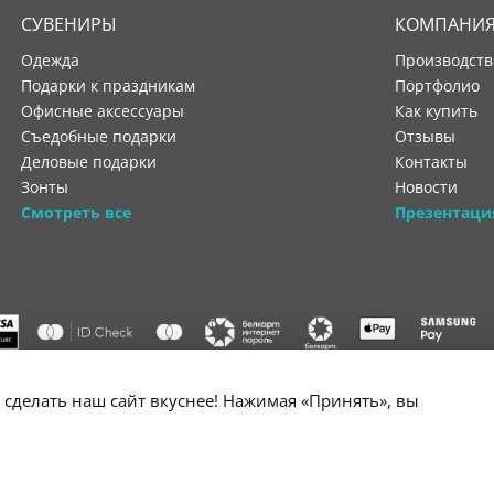
СУВЕНИРЫ
КОМПАНИ
Одежда
производст
Подарки к праздникам
портфолио
Офисные аксессуары
как купить
Съедобные подарки
отзывы
Деловые подарки
контакты
Зонты
новости
Смотреть все
Презентаци
"ООО "Лигатура", УНП 193602931, Республика Беларусь, 220004,
сделать наш сайт вкуснее! Нажимая «Принять», вы
мураторская, 4Б, цокольный этаж, помещение 3. Р/с BY34 ALFA 3012 2B24
государственной регистрации №193602931 выдано Минским горисполко