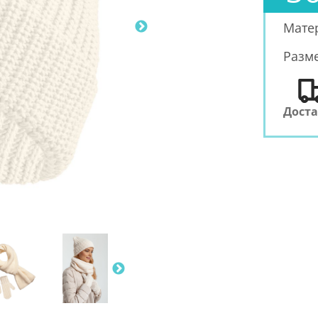
Мате
Разм
Дост