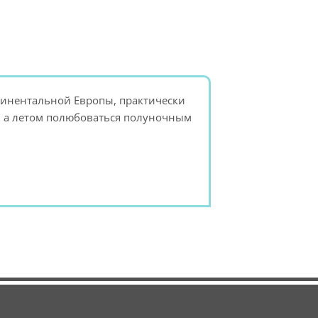
тинентальной Европы, практически
е, а летом полюбоваться полуночным