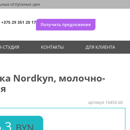
ьных отпускных цен
+375 29 351 20 17
Получить предложение
-СТУДИЯ
КОНТАКТЫ
ДЛЯ КЛИЕНТА
а Nordkyn, молочно-
ая
артикул
10450.60
.3
BYN