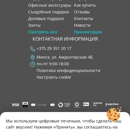
Офисные аксессуары
как купить
Съедобные подарки
отзывы
Деловые подарки
контакты
Зонты
новости
Смотреть все
Презентация
КОНТАКТНАЯ ИНФОРМАЦИЯ
+375 29 351 20 17
Минск, ул. Амураторская 4Б
пн-пт 9:00-18:00
Политика конфиденциальности
Настроить cookie
"ООО "Лигатура", УНП 193602931, Республика Беларусь, 220004,
г. Минск, ул. Амураторская, 4Б, цокольный этаж, помещение 3.
Мы используем цифровые печеньки, чтобы сделать наш
Р/с BY34 ALFA 3012 2B24 8200 1027 0000"
сайт вкуснее! Нажимая «Принять», вы соглашаетесь на