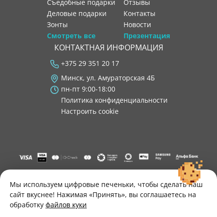
Съедобные подарки
отзывы
Деловые подарки
контакты
Зонты
новости
Смотреть все
Презентация
КОНТАКТНАЯ ИНФОРМАЦИЯ
+375 29 351 20 17
Минск, ул. Амураторская 4Б
пн-пт 9:00-18:00
Политика конфиденциальности
Настроить cookie
"ООО "Лигатура", УНП 193602931, Республика Беларусь, 220004,
г. Минск, ул. Амураторская, 4Б, цокольный этаж, помещение 3.
Мы используем цифровые печеньки, чтобы сделать наш
Р/с BY34 ALFA 3012 2B24 8200 1027 0000"
сайт вкуснее! Нажимая «Принять», вы соглашаетесь на
Свидетельство о государственной регистрации №193602931
обработку
файлов куки
выдано Минским горисполкомом 30.11.2021 г.