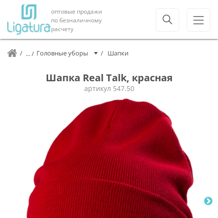
оптовые продажи
по безналичному
расчету
Головные уборы
Шапки
Шапка Real Talk, красная
артикул
547.50