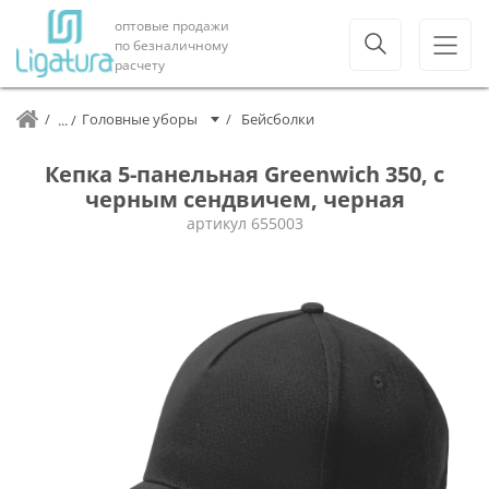
оптовые продажи
по безналичному
расчету
Головные уборы
Бейсболки
Кепка 5-панельная Greenwich 350, c
черным сендвичем, черная
артикул
655003