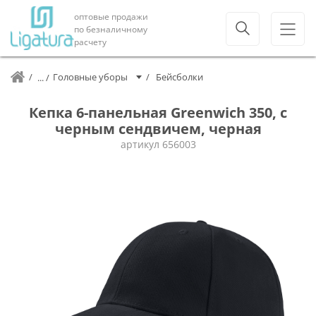
оптовые продажи
по безналичному
расчету
Головные уборы
Бейсболки
Кепка 6-панельная Greenwich 350, c
черным сендвичем, черная
артикул
656003