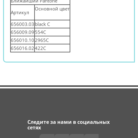
Ближайший Pantone
Основной цвет
Артикул
656003.03
black C
656009.09
554C
656010.10
2965C
656016.02
422C
Следите за нами в социальных
сетях