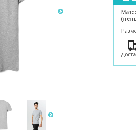
Мате
(пень
Разм
Дост