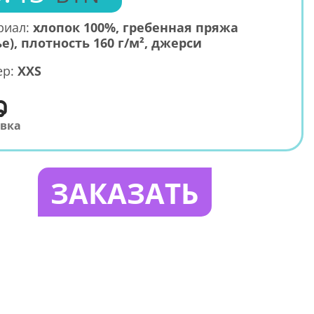
риал:
хлопок 100%, гребенная пряжа
е), плотность 160 г/м², джерси
ер:
XXS
авка
ЗАКАЗАТЬ