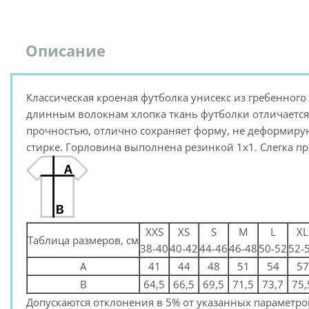
Описание
Классическая кроеная футболка унисекс из гребенного
длинным волокнам хлопка ткань футболки отличается
прочностью, отлично сохраняет форму, не деформирую
стирке. Горловина выполнена резинкой 1x1. Слегка п
XXS
XS
S
M
L
XL
Таблица размеров, см
38-40
40-42
44-46
46-48
50-52
52-
A
41
44
48
51
54
57
B
64,5
66,5
69,5
71,5
73,7
75,
Допускаются отклонения в 5% от указанных параметров