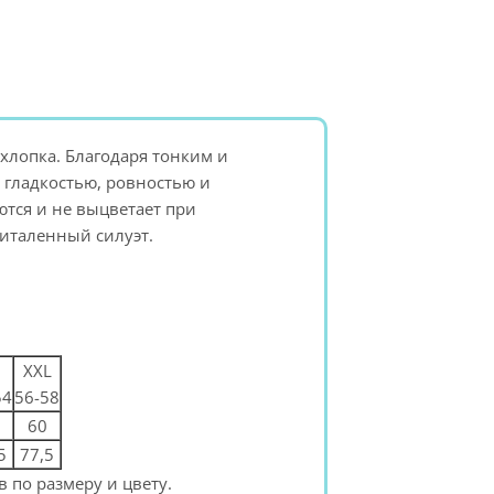
 хлопка. Благодаря тонким и
 гладкостью, ровностью и
тся и не выцветает при
риталенный силуэт.
XXL
54
56-58
60
5
77,5
 по размеру и цвету.