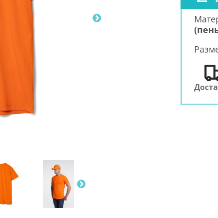
Мате
(пень
Разм
Дост