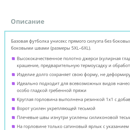
Описание
Базовая футболка унисекс прямого силуэта без боковы
боковыми швами (размеры 5XL–6XL).
Высококачественное полотно джерси (кулирная глад
крашение, предварительную термоусадку и обрабо
Изделие долго сохраняет свою форму, не деформиру
Идеально подходит для всевозможных видов нанес
особо гладкой гребенной пряжи
Круглая горловина выполнена резинкой 1x1 с доба
Ворот усилен укрепляющей тесьмой
Плечевые швы изнутри усилены силиконовой тесь
На горловине только сатиновый ярлык с указанием