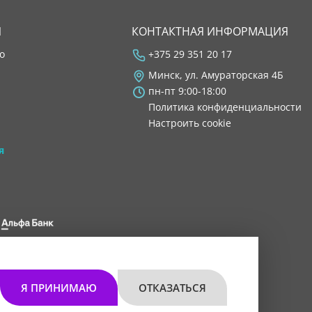
Я
КОНТАКТНАЯ ИНФОРМАЦИЯ
во
+375 29 351 20 17
Минск, ул. Амураторская 4Б
пн-пт 9:00-18:00
Политика конфиденциальности
Настроить cookie
я
 8200 1027 0000"
мом 30.11.2021 г.
Я ПРИНИМАЮ
ОТКАЗАТЬСЯ