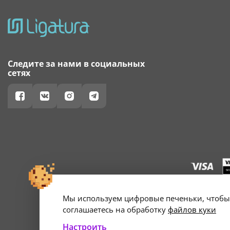
Следите за нами в социальных
сетях
Мы используем цифровые печеньки, чтобы 
г. Минск, ул. А
Свидетельство о 
соглашаетесь на обработку
файлов куки
Настроить