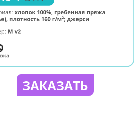
риал:
хлопок 100%, гребенная пряжа
е), плотность 160 г/м²; джерси
ер:
M v2
авка
ЗАКАЗАТЬ