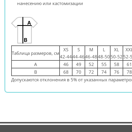
нанесению или кастомизации
XS
S
M
L
XL
XX
Таблица размеров, см
42-44
44-46
46-48
48-50
50-52
52-
A
46
49
52
55
58
61
B
68
70
72
74
76
78
Допускаются отклонения в 5% от указанных параметров