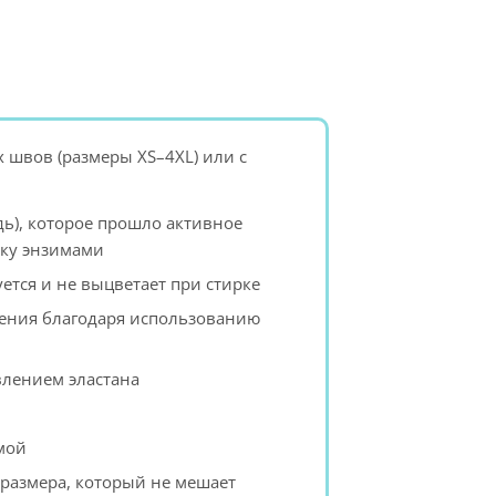
х швов (размеры XS–4XL) или с
ь), которое прошло активное
тку энзимами
ется и не выцветает при стирке
ения благодаря использованию
влением эластана
мой
 размера, который не мешает