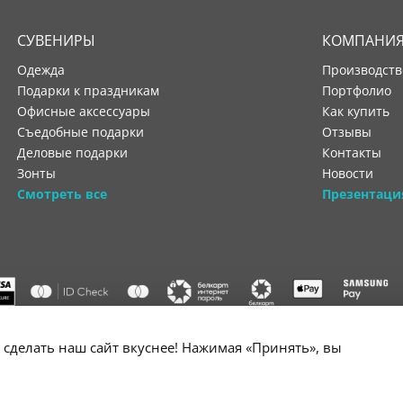
СУВЕНИРЫ
КОМПАНИ
Одежда
производст
Подарки к праздникам
портфолио
Офисные аксессуары
как купить
Съедобные подарки
отзывы
Деловые подарки
контакты
Зонты
новости
Смотреть все
Презентаци
"ООО "Лигатура", УНП 193602931, Республика Беларусь, 220004,
сделать наш сайт вкуснее! Нажимая «Принять», вы
мураторская, 4Б, цокольный этаж, помещение 3. Р/с BY34 ALFA 3012 2B24
государственной регистрации №193602931 выдано Минским горисполко