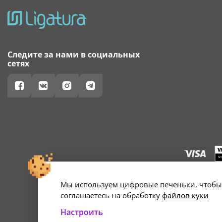
Следите за нами в социальных
сетях
Мы используем цифровые печеньки, чтобы 
г. Минск, ул. А
Свидетельство о 
соглашаетесь на обработку
файлов куки
Настроить