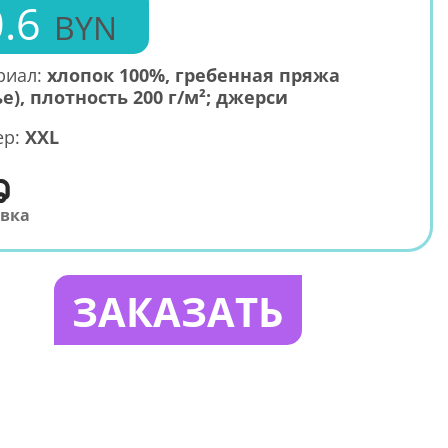
.6
BYN
риал:
хлопок 100%, гребенная пряжа
е), плотность 200 г/м²; джерси
ер:
XXL
авка
ЗАКАЗАТЬ