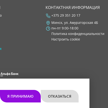
Я
КОНТАКТНАЯ ИНФОРМАЦИЯ
во
+375 29 351 20 17
Минск, ул. Амураторская 4Б
пн-пт 9:00-18:00
Политика конфиденциальности
Настроить cookie
я
 8200 1027 0000"
мом 30.11.2021 г.
Я ПРИНИМАЮ
ОТКАЗАТЬСЯ