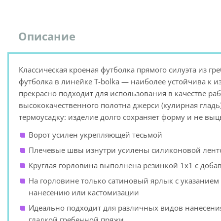
Описание
Классическая кроеная футболка прямого силуэта из гр
футболка в линейке T-bolka — наиболее устойчива к и
прекрасно подходит для использования в качестве ра
высококачественного полотна джерси (кулирная гладь
термоусадку: изделие долго сохраняет форму и не выцв
Ворот усилен укрепляющей тесьмой
Плечевые швы изнутри усилены силиконовой лент
Круглая горловина выполнена резинкой 1x1 с доба
На горловине только сатиновый ярлык с указанием
нанесению или кастомизации
Идеально подходит для различных видов нанесени
гладкой гребенной пряжи