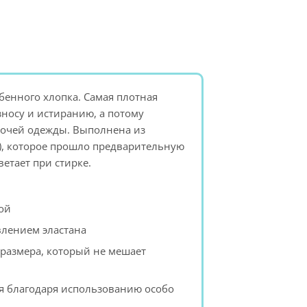
ебенного хлопка. Самая плотная
зносу и истиранию, а потому
бочей одежды. Выполнена из
), которое прошло предварительную
етает при стирке.
ой
влением эластана
 размера, который не мешает
я благодаря использованию особо