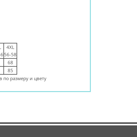
L
4XL
56
56-58
68
85
 по размеру и цвету