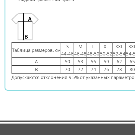
S
M
L
XL
XXL
3X
Таблица размеров, см
44-46
46-48
48-50
50-52
52-54
54-
A
50
53
56
59
62
65
B
70
72
74
76
78
80
Допускаются отклонения в 5% от указанных параметров