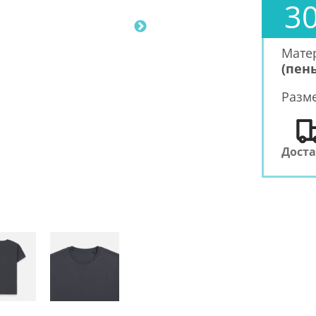
30
Мате
(пень
Разм
Дост