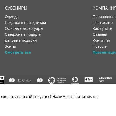
СУВЕНИРЫ
КОМПАНИ
Одежда
производст
Подарки к праздникам
портфолио
Офисные аксессуары
как купить
Съедобные подарки
отзывы
Деловые подарки
контакты
Зонты
новости
Смотреть все
Презентаци
"ООО "Лигатура", УНП 193602931, Республика Беларусь, 220004,
сделать наш сайт вкуснее! Нажимая «Принять», вы
мураторская, 4Б, цокольный этаж, помещение 3. Р/с BY34 ALFA 3012 2B24
государственной регистрации №193602931 выдано Минским горисполко